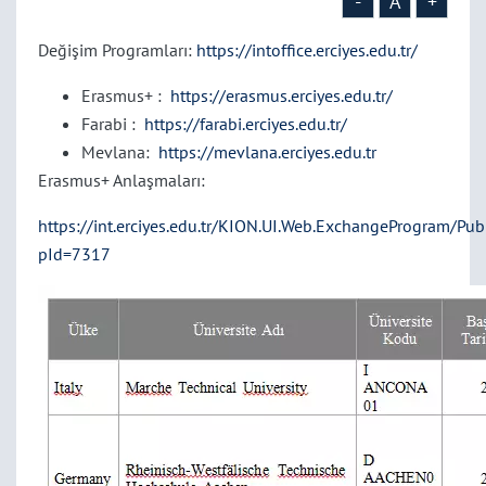
-
A
+
Değişim Programları:
https://intoffice.erciyes.edu.tr/
Erasmus+ :
https://erasmus.erciyes.edu.tr/
Farabi :
https://farabi.erciyes.edu.tr/
Mevlana:
https://mevlana.erciyes.edu.tr
Erasmus+ Anlaşmaları:
https://int.erciyes.edu.tr/KION.UI.Web.ExchangeProgram/Pub
pId=7317