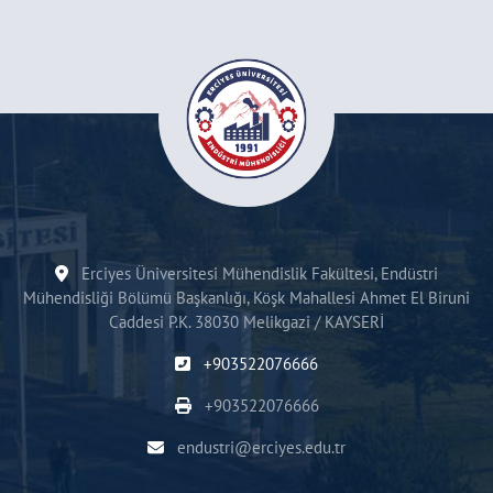
Erciyes Üniversitesi Mühendislik Fakültesi, Endüstri
Mühendisliği Bölümü Başkanlığı, Köşk Mahallesi Ahmet El Biruni
Caddesi P.K. 38030 Melikgazi / KAYSERİ
+903522076666
+903522076666
endustri@erciyes.edu.tr