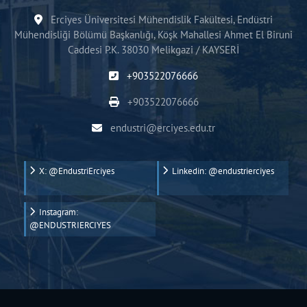
Erciyes Üniversitesi Mühendislik Fakültesi, Endüstri
Mühendisliği Bölümü Başkanlığı, Köşk Mahallesi Ahmet El Biruni
Caddesi P.K. 38030 Melikgazi / KAYSERİ
+903522076666
+903522076666
endustri@erciyes.edu.tr
X: @EndustriErciyes
Linkedin: @endustrierciyes
Instagram:
@ENDUSTRIERCIYES